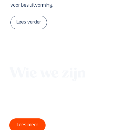
voor besluitvorming.
Lees verder
Wie we zijn
ScTiger is een kennisgedreven IT-organisatie die
professionals en organisaties helpt hun volledige
potentieel te benutten.
Lees meer