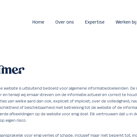
Home
Over ons
Expertise
Werken bij
imer
e website is uitsluitend bedoeld voor algemene informatiedoeleinden. De 
r en terwijl wij ernaar streven om de informatie actueel en correct te hou
ties van welke aard dan ook, expliciet of impliciet, over de volledigheid, n
chiktheid of beschikbaarheid met betrekking tot de website of de informa
eerde afbeeldingen op de website voor enig doel. Elk vertrouwen dat u in de
 op eigen risico.
 aansprakelijk voor enig verlies of schade, inclusief maar niet beperkt tot, in