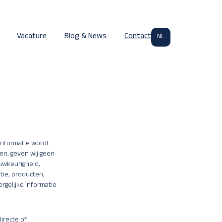
Vacature
Blog & News
Contact
NL
NL
EN
informatie wordt
den, geven wij geen
auwkeurigheid,
tie, producten,
rgelijke informatie
directe of