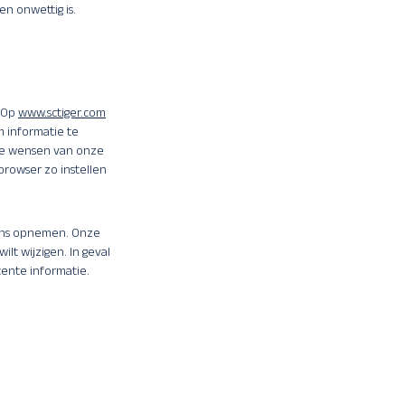
en onwettig is.
. Op
www.sctiger.com
m informatie te
de wensen van onze
browser zo instellen
 ons opnemen. Onze
lt wijzigen. In geval
cente informatie.