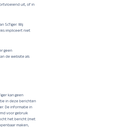
ortvloeiend uit, of in
n ScTiger. Wij
ks impliceert niet
ter geen
van de website als
Tiger kan geen
ie in deze berichten
er. De informatie in
temd voor gebruik
cht het bericht (met
t openbaar maken,