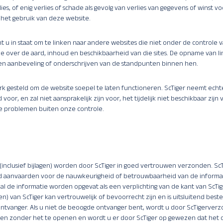
ies, of enig verlies of schade als gevolg van verlies van gegevens of winst vo
het gebruik van deze website.
 u in staat om te linken naar andere websites die niet onder de controle va
 over de aard, inhoud en beschikbaarheid van die sites. De opname van lin
een aanbeveling of onderschrijven van de standpunten binnen hen.
erk gesteld om de website soepel te laten functioneren. ScTiger neemt ech
voor, en zal niet aansprakelijk zijn voor, het tijdelijk niet beschikbaar zijn 
he problemen buiten onze controle.
 (inclusief bijlagen) worden door ScTiger in goed vertrouwen verzonden. Sc
d aanvaarden voor de nauwkeurigheid of betrouwbaarheid van de informat
zal de informatie worden opgevat als een verplichting van de kant van ScTig
en) van ScTiger kan vertrouwelijk of bevoorrecht zijn en is uitsluitend bes
vanger. Als u niet de beoogde ontvanger bent, wordt u door ScTigerverzo
deren zonder het te openen en wordt u er door ScTiger op gewezen dat he