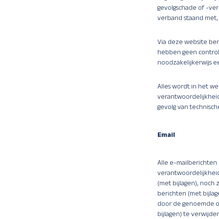
gevolgschade of -verl
verband staand met, 
Via deze website bent
hebben geen controle
noodzakelijkerwijs 
Alles wordt in het w
verantwoordelijkheid 
gevolg van technisc
Email
Alle e-mailberichten
verantwoordelijkhei
(met bijlagen), noch 
berichten (met bijlag
door de genoemde ont
bijlagen) te verwij