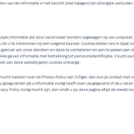
en van de informatie in het bericht (met bijlagen) ten strengste verboden 
stukjes informatie die door uw browser worden opgeslagen op uw computer
s om u te herkennen bij een volgend bezoek. Cookies stellen ons in staat o
 gebruik van onze diensten en deze te verbeteren en aan te passen aan 
ies geven informatie met betrekking tot persoonsidentificatie. U kunt uw 
oek van deze website geen cookies ontvangt.
 mocht hebben over de Privacy Policy van ScTiger, dan kun je contact met
u graag verder als u informatie nodig heeft over uw gegevens of als u deze wi
ivacy Policy nodig mocht zijn, dan vindt u op deze pagina altijd de meest re